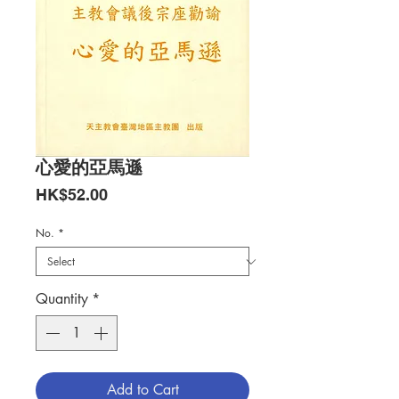
心愛的亞馬遜
Price
HK$52.00
No.
*
Quantity
*
Add to Cart