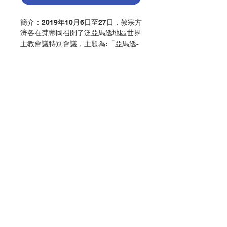
簡介：2019年10月6日至27日，教宗方
濟各在梵蒂岡召開了泛亞馬遜地區世界
主教會議特別會議，主題為:「亞馬遜-
教會與整體生態的新旅程」。會議中也
涉及在司鐸短缺的情況下難以舉行感恩
祭的困境，談論了亞馬遜嚴峻牧靈難
題，強調推動本地聖召的必要性，並要
求辨識出可授予給女性的教會職務。
2020年2月12日，聖座介紹了教宗方濟
各泛亞馬遜世界主教會議後《心愛的亞
Contact Us
馬遜》宗座勸諭。亞馬遜世界主教會議
特別秘書切爾尼（Michael Czerny）
樞機向媒體闡述了這道《勸諭》的主要
Store Address
内容，提到教宗方濟各對亞馬遜的四個
宏大「夢想」。
1. 衆人在衛護亞馬遜最貧窮者、原住
Payment Method
民和卑微者的權利上作出承諾；