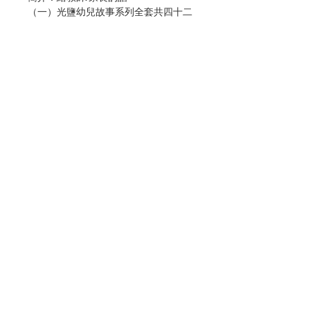
（一）光鹽幼兒故事系列全套共四十二
冊（幼兒十二冊、幼低十五冊和幼高十
五冊），適合3-6歲的幼兒閱讀。
（二）本故事系列配合幼稚園各級宗教
科課程，可作為該課程的輔助教材。
（三）透過生動、有趣的故事，使幼兒
學習友愛、寬恕、善良的美德，效法基
督愛主愛人的精神。
（四）幼兒如在初學階段得到良好的品
德培育，長大後必能發揮光與鹽的作
用，照亮和感染他身邊的人，使他們也
能感受到基督的愛。
Contact Us
（五）故事內容簡單，使幼兒容易明
白，懂得自行閱讀。
（六）透過家長篇，讓家長明白故事的
主旨，並鼓勵家長陪同幼兒一起閱讀，
Store Address
感受親自閱讀的樂趣。
編輯：天主教香港教區
Payment Method
教理委員會（幼稚園組）
香港天主教教友總會