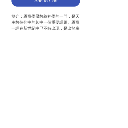
Add to Cart
簡介：恩寵學屬教義神學的一門，是天
主教信仰中的其中一個重要課題。恩寵
一詞在新世紀中已不時出現，是出於宗
徒自己信仰生活的經驗；他們感受到天
主對他們的愛，以及透過基督和聖神所
賜予他們的一切，因而在聖經中表達這
份恩寵的經驗。
宗徒及教會的恩寵經驗，經過理性的反
省和系統化的表達，形成一套信仰的內
涵，並因著時代的演進而出現重點不同
Contact Us
的恩寵論。
本書先介紹恩寵論在不同時代的發展，
Store Address
再以三個重要的主題作總結和整合。希
望讀者能透過神學上所表達的恩寵內
涵，反思及提升自己的恩寵經驗，從而
Payment Method
深化自身的信仰，並能有效地把恩寵帶
給他人。