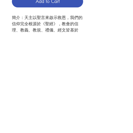
Add to Cart
簡介：天主以聖言來啟示救恩，我們的
信仰完全根源於《聖經》，教會的信
理、教義、教規、禮儀、經文皆基於
《聖經》，越認識《聖經》越明瞭信仰
的真諦，越能使信仰與生活整合。「凡
受天主默感所寫的聖經，為教訓、為督
責、為矯正、為教導人學正義，都是有
益的，好使天主的人成全，適於行各種
善工。」(弟後三16-17)祝福您向聖言
開放，接納神恩，悠遊於光明中。
Contact Us
出版：聞道出版社
出版日期：2020年10月
分類：聖經
Store Address
頁數：287
No.: 3043005021
Payment Method