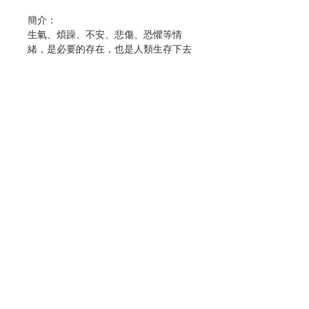
簡介：
生氣、煩躁、不安、悲傷、恐懼等情
緒，是必要的存在，也是人類生存下去
不可或缺的「功能」。但是，若持續抱
持生氣、恐懼、不安的情緒，會帶給身
體「毒害」！
作者綜合心理學與生理學，以豐富的臨
床經驗，解說情緒與身體之間的連結關
係，告訴讀者「只要懂得調整心理就不
易生病」的理由。
Contact Us
只要瞭解情緒的形成機制，以及對身體
的影響方式，就能將「情緒的毒」趕出
身體。拋棄不必要的情緒，讓自己神清
Store Address
氣爽，人生因此逆轉勝！
作者:自凝心平
Payment Method
譯者:蕭雲菁
出版：漫遊者文化