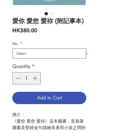
愛你 愛您 愛祢 (附記事本)
Price
HK$80.00
No.
*
Quantity
*
Add to Cart
簡介：
《愛你 愛您 愛祢》這本圖書，是藉著
圖畫及聖經金句描繪長者與小孩之間的
愛，孩子們可邀請你們家中的四大長