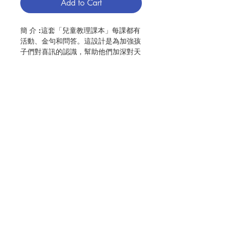
Add to Cart
簡 介 :這套「兒童教理課本」每課都有
活動、金句和問答。這設計是為加強孩
子們對喜訊的認識，幫助他們加深對天
主慈愛的了解，並引導他們作出回應，
在生活上實踐愛天主和彼此相愛。每冊
課本都有「導師手冊」協助導師或家長
陪同孩子們一起學習。第三冊《愛的力
量》適合8-10歲的兒童
作 者 :香港教區教理委員會
Contact Us
頁 數 :48
分 類 :教義／教理
ISBN:9789628909308
No. 3056009171
Store Address
Payment Method