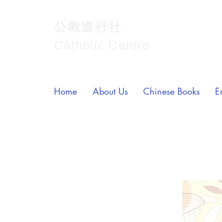
公教進行社
Catholic Centre
Home
About Us
Chinese Books
E