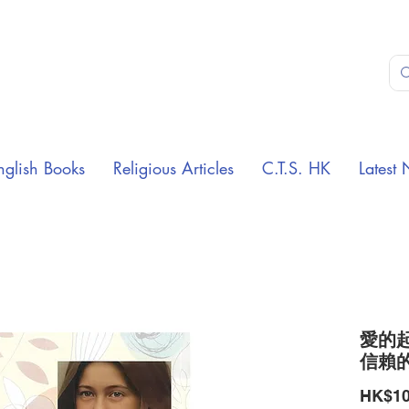
nglish Books
Religious Articles
C.T.S. HK
Latest 
愛的起
信賴
HK$10