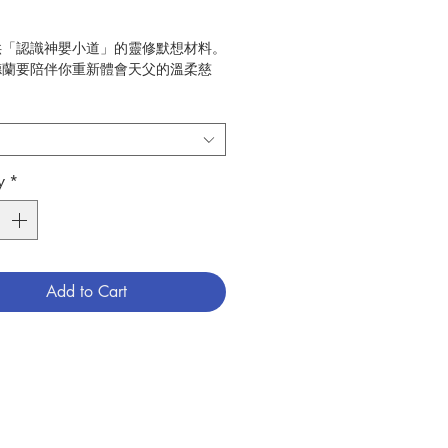
供「認識神嬰小道」的靈修默想材料。
德蘭要陪伴你重新體會天父的溫柔慈
助你坦然無懼地親近天主，懷著赤子般
回應祂的召叫。鼓勵你時常注視著受苦
，把每天遇到的挑戰、稀鬆平常和微不
小事，當作活出聖言和實踐愛德的機
瑣碎日常中邁向成全與聖善。
y
*
德蘭與你同行，並肩踏上充滿愛與信賴
之路。
zabeth Ruth Obbard
Add to Cart
荊嘉婉
上智文化事業
靈修、教友生活
：2026年4月
56
786269278121
3006098