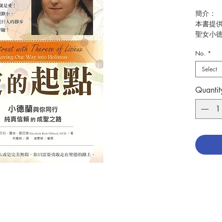
簡介：
本書提
聖女小
愛，幫
No.
*
的信賴
的耶穌
Select
足道的
會，在
Quantit
聖女小
的成聖
作者: Eli
譯者: 
出版：
分類：
出版日期
頁數：2
ISBN：9
No. 310