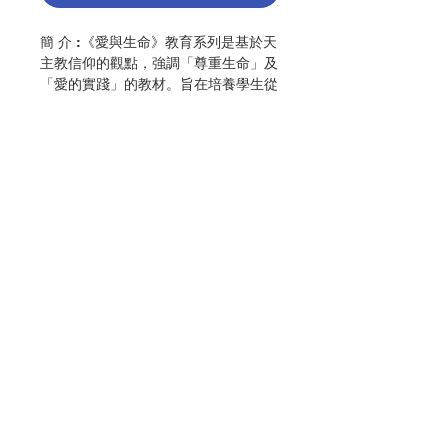
簡 介 :《愛與生命》教育系列是基於天
主教信仰的觀點，強調「尊重生命」及
「愛的實踐」的教材。旨在培養學生從
兒童開始，以至青少年階段，認識
「愛」與「生命」的意義和關係。
「愛與生命」教育系列不僅傳授生理和
健康的知識，更特別關心價值的建立和
品格的陶成，教導學生如何可以在處理
人與人關係的過程中，變得更成熟、更
負責、更有愛心。本教育系列之教材圍
繞家庭、學校及其他人際關係的生活經
Contact Us
驗，向兒童灌輸父母之愛、兄弟之情，
以至同學、朋友間的互相尊重，進而協
助兒童探索生命的起源與男女性別特質
等問題，最終幫助兒童去實踐愛的生
Store Address
活。連同本教育系列一併編製的教師資
料，內容包括各課題的參考教案、課文
討論、建議活動及模擬答案等，以供教
Payment Method
師參考。