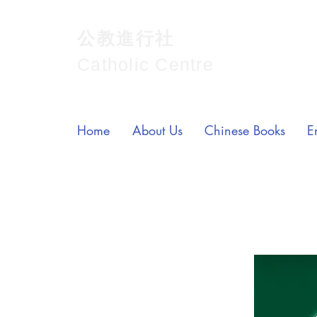
公教進行社
Catholic Centre
Home
About Us
Chinese Books
E