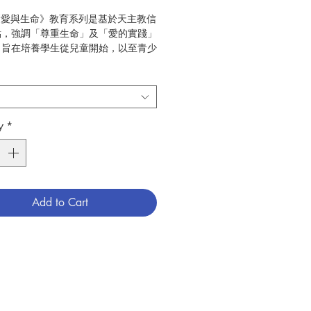
:《愛與生命》教育系列是基於天主教信
點，強調「尊重生命」及「愛的實踐」
。旨在培養學生從兒童開始，以至青少
，認識「愛」與「生命」的意義和關
愛與生命」教育系列不僅傳授生理和
知識，更特別關心價值的建立和品格的
教導學生如何可以在處理人與人關係的
，變得更成熟、更負責、更有愛心。本
y
*
列之教材圍繞家庭、學校及其他人際關
活經驗，向兒童灌輸父母之愛、兄弟之
至同學、朋友間的互相尊重，進而協助
索生命的起源與男女性別特質等問題，
助兒童去實踐愛的生活。連同本教育系
Add to Cart
編製的教師資料，內容包括各課題的參
、課文討論、建議活動及模擬答案等，
師參考。
:天主教教育發展委員會
6
:中學倫理教材
789627958949
6009113