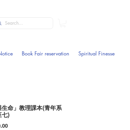
Notice
Book Fair reservation
Spiritual Finesse
與生命」教理課本(青年系
七)
Price
.00