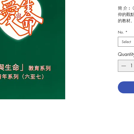
簡 介 
仰的觀
的教材
年階段
No.
*
係。 「
健康的
Select
陶成，
過程中
Quantit
教育系
係的生
情，以
兒童探
最終幫
列一併
考教案
以供教
作 者 
頁 數 :3
分 類 
ISBN:9
No. 314