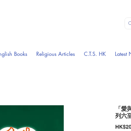
nglish Books
Religious Articles
C.T.S. HK
Latest 
「愛
列六至
HK$20