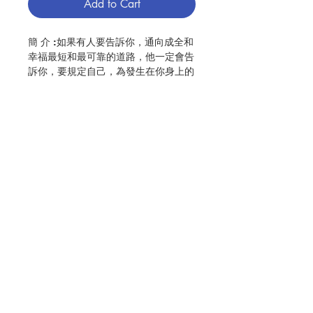
Add to Cart
簡 介 :如果有人要告訴你，通向成全和
幸福最短和最可靠的道路，他一定會告
訴你，要規定自己，為發生在你身上的
一切，感謝和讚美天主。因為一切看來
是災禍的事，發生在你身上時，你能為
它而感謝天主，你其實已把它變成祝福
了。
作 者 :利韋連 (Robert Llewelyn)
頁 數 :80
Contact Us
ISBN:9789628417223
No. 3106009170
Store Address
Payment Method