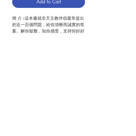
Add to Cart
簡 介 :這本書就非天主教伴侶最常提出
的近一百個問題，給你清晰而誠實的答
案。解你疑難，知你感受，支持你好好
活下去……十三章緊貼生活的內容，告
訴你天主教徒信些什麼及信仰對他們生
命的影響。以生動漫畫說明和闡釋天主
教的核心信念，極富原創性和娛樂性。
作 者 :Michael Henesy C.Ss.R. and
Rosemary Gallagher
Contact Us
頁 數 :68
分 類 :教義／教理
No. 3056009301
Store Address
Payment Method