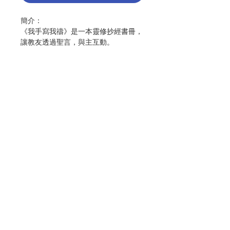
簡介：
《我手寫我禱》是一本靈修抄經書冊，
讓教友透過聖言，與主互動。
抄經作為一種靈修方式，不僅能淨化心
靈，更是與主交談。教友只需誠心祈
禱，專注書寫和為聖像畫填色，透過
眼、手、心的配合，讓聖言進入內心。
在抄寫禱文的過程中，教友宜靜心反
思，將抄經與祈禱結合，達到手心合一
Contact Us
的境界，感受與主同行的平安與喜樂，
進一步深化靈修生活。這種獨特的靈修
方式，是追尋內心平靜，深化信仰的有
效途徑。
Store Address
本書特色：
Payment Method
 一篇經文配一幅聖像畫，供讀者專注
書寫和為聖像畫填色，讓讀者透過眼、