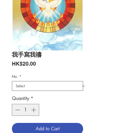
我手寫我禱
Price
HK$20.00
No.
*
Quantity
*
Add to Cart