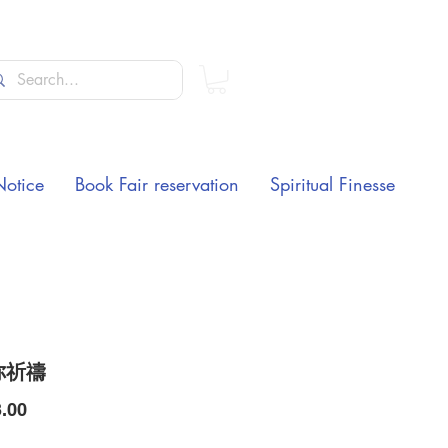
Notice
Book Fair reservation
Spiritual Finesse
你祈禱
Price
.00