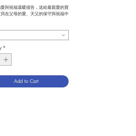
滿愛與祝福溫暖禱告，送給最親愛的寶
寶貝在父母的愛、天父的保守與祝福中
孩子，在你出生之前，我就已經為你祈
y
*
一次搖搖晃晃學走路時，我祈求上帝指
腳步。
一次禱告時，我祈求上帝垂聽，並願你
祂。
Add to Cart
一次不肯乖乖聽話時，媽媽依然愛你，
不改變。
一次受傷時，我抱著你，祈求上帝讓你
復。
一次學會自已穿衣服，我們一起又唱又
這個小小祝福感恩。