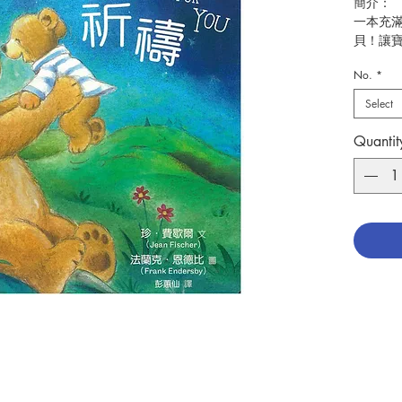
簡介：
一本充
貝！讓
成長！
No.
*
親愛的
Select
禱了。
Quantit
當你第
引你的
當你第
永遠愛
當你第
而且永
當你第
完全康
當你第
跳，為