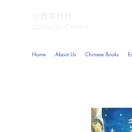
公教進行社
Catholic Centre
Home
About Us
Chinese Books
E