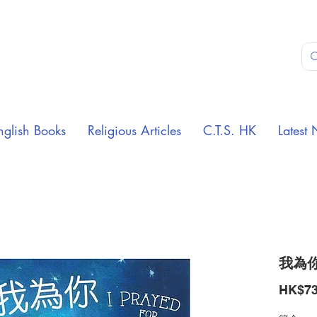
nglish Books
Religious Articles
C.T.S. HK
Latest 
我為
HK$73