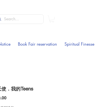
Notice
Book Fair reservation
Spiritual Finesse
使．我的Teens
Price
.00