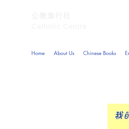
公教進行社
Catholic Centre
Home
About Us
Chinese Books
E