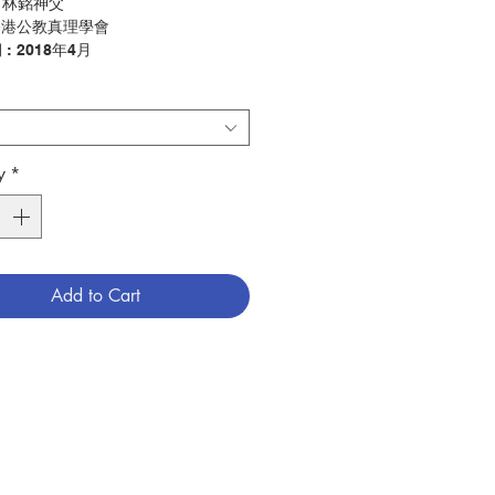
：
林銘神父
 香港公教真理學會
: 2018年4月
每一篇都是敍述簡樸、真誠及感人的聖
故事。因為每人的聖召都是天人的愛情
正如聖母領報，天使加俾額爾預報救主
，並告知天主揀選瑪利亞當救世主的母
y
*
本書提及的樞機、主教、神父、修士和
聖召歷程中，他們都常遇見天主派來的
使他們洞識天主愛的召喚，而有信心作
聖召是天主恩賜的禮物，天主時常主動
使回應者能在生命的道路上，認出眾多
Add to Cart
珍惜天恩，接受愛的使命，委身聖召作
這是多麼幸福啊！他們信靠天主的恩寵
，勇於犧牲，樂於承擔；並因着他們的
務，奉獻生活，成為快樂的天使，將福
樂傳給世人。
神父
----------------------------------------------