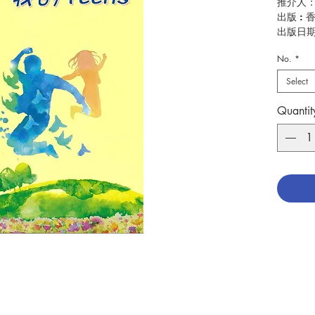
推介人
出版 :
出版日期 
No.
*
這本書
召愛情
Select
故事：
的誕生
Quantit
親。這
修女的
天使；
回應。
召叫，
天使；
見證。
和助佑
獻身服
音的喜
—
林銘
----------