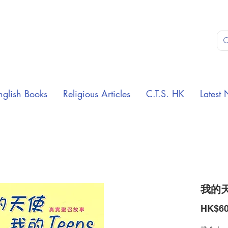
nglish Books
Religious Articles
C.T.S. HK
Latest 
我的天
HK$60