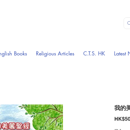
nglish Books
Religious Articles
C.T.S. HK
Latest 
我的
HK$50