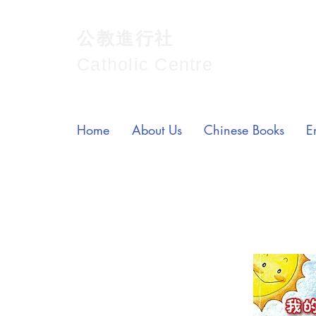
公教進行社
Catholic Centre
Home
About Us
Chinese Books
E