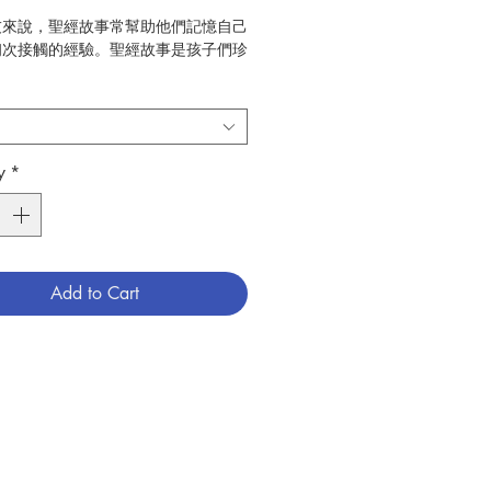
友來說，聖經故事常幫助他們記憶自己
初次接觸的經驗。聖經故事是孩子們珍
物。
本書有助讀者認識天主，敬愛祂；天主
在他們的生命裡，使他們蒙受祝福。
y
*
 (中文) Eng.Text by M.Lee
歐玉媚
智文化事業‧香港
：2011年初版
4
Add to Cart
兒童宗教
789881521118
3006059