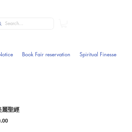
Notice
Book Fair reservation
Spiritual Finesse
美麗聖經
Price
.00