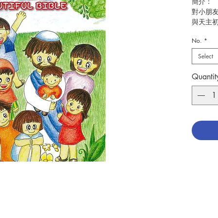
簡介：
對小朋
與天主
貴的禮
No.
*
深願這
Select
也必會
Quantit
編著:李子忠
插圖：
出版：上
出版日期
頁數：6
分類：
ISBN：9
No. 340