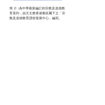
簡 介 :為中學最新編訂的宗教及道德教
育系列，由天主教香港教區屬下之「宗
教及道德教育課程發展中心」編寫。
作 者 :宗教及道德教育課程發展中心
頁 數 :94
版次：2024年4月，2024修訂版
分 類 :中學宗教及道德教育
ISBN: 9789888767274
No. 3056009245
Contact Us
Store Address
Payment Method