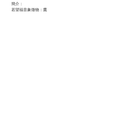
簡介：
若望福音象徵物：鷹
「鷹」是所有鳥類中飛得最高的；據說
鷹也可以直接凝視太陽。在四部福音
中，若望福音是最具有神學色彩的。一
般神學家也稱若望福音的基督論是由上
而下的基督論。因此，便以「鷹」來做
為若望福音的象徵。
長久以來，初學寫字的學生都有寫練習
帖的經驗；對有信仰的人來說，每個宗
教都有獨特的誦經和歌詠的禮拜方式。
Contact Us
若是能將這兩者結合在一起，相信會令
人有更奇妙的感覺，期而臻至心手合一
的境界。在反省之後，心中思考著，天
Store Address
主教教友除了主日參與彌撒之外，還有
日常的功課，如：念早晚課經文、行熱
心善工、研讀聖經等。何不將口中念念
Payment Method
有詞的祈禱，昇華成手中的禱詞；或是
藉由手中的禱詞，融合成心中的祈禱。