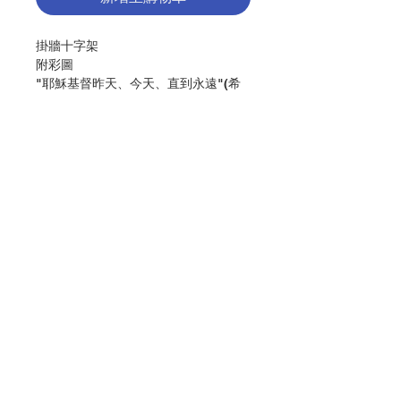
掛牆十字架
附彩圖
"耶穌基督昨天、今天、直到永遠"(希
伯來書13:8)
尺寸: 39X28
Wall Cross
Color image
"Jesus Christ is the same
yesterday,today, and forever"(Heb
13:8)
聯絡我們
Size(cm):39x28
分類：十字架
門市地址
Category：CROSS
No. 1034000854
付款方式