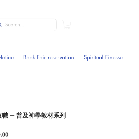
Notice
Book Fair reservation
Spiritual Finesse
職 ─ 普及神學教材系列
）
Price
.00