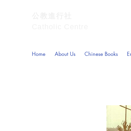
公教進行社
Catholic Centre
Home
About Us
Chinese Books
E