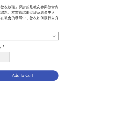
「教友牧職」探討的是教友參與教會內
作課題。本書嘗試由聖經及教會史入
究在教會的發展中，教友如何履行自身
徒職務。回顧之餘，再綜合介紹教會訓
教友參與教會職務的指引，以及今日有
牧職的神學思想，以期為教友如何參與
職務，拓展天國，成聖自己，聖化他
來反思和新視野。
y
*
丘建峰
聖神修院神哲學院
2017.04
Add to Cart
神學
789887762782
3036140