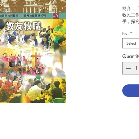
簡介：
牧民工
手，探
的基督
No.
*
導中對
關教友
Select
教會的
人，帶
Quantit
編寫：
出版：
出版日期：
分類：
ISBN：9
No. 306