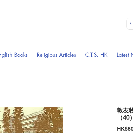
nglish Books
Religious Articles
C.T.S. HK
Latest 
教友牧
（40
HK$80