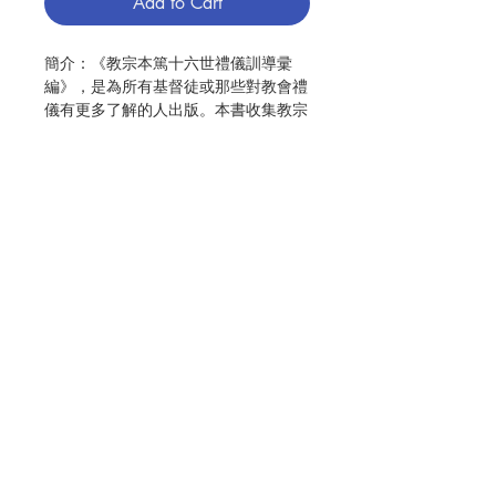
Add to Cart
簡介：《教宗本篤十六世禮儀訓導彚
編》，是為所有基督徒或那些對教會禮
儀有更多了解的人出版。本書收集教宗
本篤在任時與禮儀相關的文獻、講道、
公開講話及著作，由聖座教宗禮儀處整
理及上載於互聯網，現今結集成書，惠
及華人教友讀者 。教宗本篤十六世堪
稱「重視禮儀的教宗」，這位直接參與
梵蒂岡第二次大公會議(簡稱：梵二)的
神學顧問拉辛格神父(教宗本篤十六
世)，對梵二的討論及禮儀更新的進程
Contact Us
及發展瞭如指掌。五十年後他被選為教
宗，更希望在面對複雜的禮儀實踐及神
學議題以他的口傳教授及模範作依歸。
Store Address
可是不少教友對梵二的禮儀更新的認識
只及皮毛，更遑論以它來反省禮儀生
活。因此，本書希望能達到兩個目的：
Payment Method
首先向主內的兄弟姊妹闡釋禮儀與我們
信仰生活的密切關係，並希望梵二禮儀