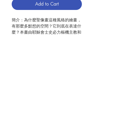
Add to Cart
簡介：為什麼聖像畫這種風格的繪畫，
有那麼多默想的空間？它到底在表達什
麼？本書由耶穌會士史必力樞機主教和
魯普尼克神父合著。前者是捷克人，後
者是斯洛維尼亞人。兩位耶穌會士都有
斯拉夫文化的背景，其後在羅馬讀神
學，使其融會貫通東西方神學，並以這
樣的底蘊，為讀者深入詮釋在東方禮教
會中聖像畫所欲表達的內涵，那是在文
化、歷史及神學的提煉下，透顯出的信
Contact Us
仰與生命的本質。
作者：史必力/魯普尼克
Store Address
出版：光啟文化事業
頁數：191
初版日期：2018.10
分類：靈修、教友生活、宗教藝術
Payment Method
ISBN：9789575468958
No. 3103002265