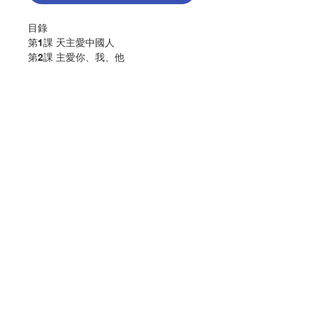
目錄
第1課 天主愛中國人
第2課 主愛你、我、他
第3課 等待小耶穌
第4課 愛心滿聖誕
第5課 小小好幫手
家長使用指南
常用經文
如何劃十字聖號？
工作紙用膠袋包裝：
Contact Us
內附彩色貼紙1張，黑白工作紙6張。
作 者 :宗教及道德教育課程發展中心
頁 數 :40
Store Address
分 類 :幼稚園宗教教材
ISBN:9789888150410
No. 3056009145
Payment Method