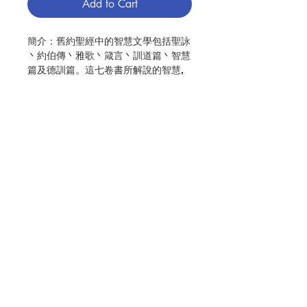
Add to Cart
簡介：舊約聖經中的智慧文學包括聖詠
丶約伯傳丶雅歌丶箴言丶訓道篇丶智慧
篇及德訓篇。這七卷書所解說的智慧,
有別於梅瑟五書丶歷史書或先知書，因
為它們並非直接來自天主的啟示,而是
作者透過細察和反思自己的生活經驗,
找到天主的智慧,屬於生活智慧。
本書為讀者扼要地介紹各部智慧文學經
卷的背景、内容及思想,而在内容部
Contact Us
分，特别希望讓讀者看到在人的生活經
驗裡,在喜怒哀樂中,如何洞察天主的智
慧,作為自己生活的指引,走向基督。
Store Address
編寫：吳結明 / 丘建峰
出版：聖神修院神哲學院
出版日期：2016.07
Payment Method
分類：神學
ISBN：9789881430175