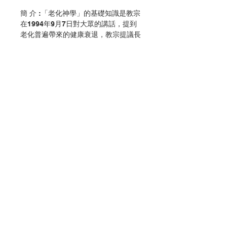
簡 介 :「老化神學」的基礎知識是教宗
在1994年9月7日對大眾的講話，提到
老化普遍帶來的健康衰退，教宗提議長
者以他們的受苦和基督的受苦及十架結
合。聖父教宗說：「老年是一份禮物，
我們被召對此表達感恩；老年不單是我
們年歲的禮物，也是社會、教會的禮
物；生命本身一直都是一份偉大的禮
物。」藉這小書，我們希望懷著敬意去
回憶真福若望保祿二世，另一方面也和
長者及照顧長者的人分享教宗的「老化
神學」，這神學是教宗以言語及身體力
Contact Us
行的見證所教導的。
作 者 :Pope John Paul II
頁 數 :48
Store Address
分 類 :傳記
ISBN:9789888150113
No. 3166009117_
Payment Method