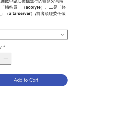
在彌撒中協助禮儀進行的輔祭分為兩
「輔祭員」（acolyte）、二是「祭
（altarserver）;前者須經委任儀
成年男性。
員」的主要職務是服務祭台及協助送聖
。服務祭台的工作包括準備祭台、清理
。
服務員」並不用領受授職儀式或委任儀
y
*
們通常年紀較輕，職務也沒有嚴格的規
分，但中文慣常把輔祭員和祭台服務
稱為「輔祭」。
梁定國神父
Add to Cart
慈幼
聖事、禮儀
03.01
6
9789881841681
3015001