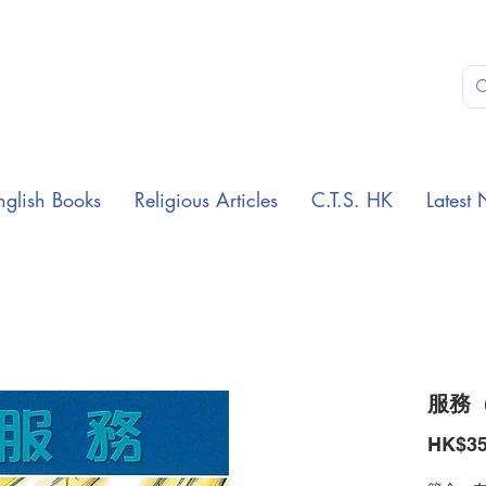
nglish Books
Religious Articles
C.T.S. HK
Latest 
服務
HK$35