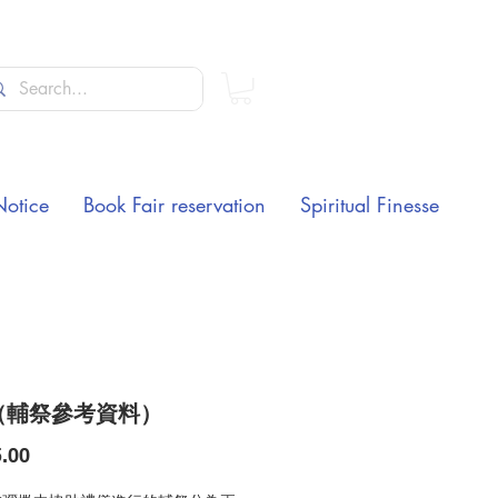
Notice
Book Fair reservation
Spiritual Finesse
（輔祭參考資料）
Price
.00