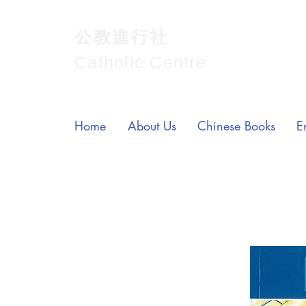
公教進行社
Catholic Centre
Home
About Us
Chinese Books
E