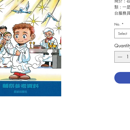
簡介：
類：一是
台服務員」
式授予
No.
*
「輔祭
體聖血
Select
祭器等
「祭台
Quantit
式。他
定或區
員，統
作者：
出版：
分類：
初版：20
頁數：9
ISBN : 
No. 308