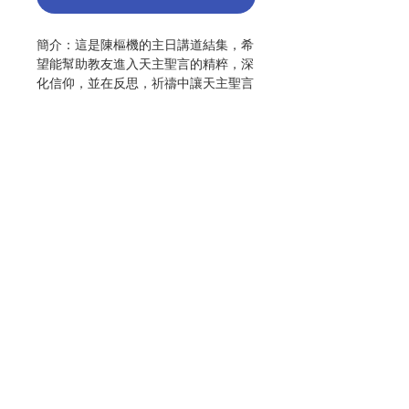
簡介：這是陳樞機的主日講道結集，希
望能幫助教友進入天主聖言的精粹，深
化信仰，並在反思，祈禱中讓天主聖言
光照我們，聖化我們的生活。真正該
「朝夕陪伴」著我們的是天主的聖言。
書，祇是一個媒體，陳主教願他的講道
能示範怎樣在天主聖言的光照下去尋求
那幫助我們透視人生的智慧。
作者：陳日君樞機
出版：公教報
Contact Us
分類：主日道理
頁數：188
版次：2006.11
Store Address
ISBN : 9789889829674
No. 3049099003
Payment Method