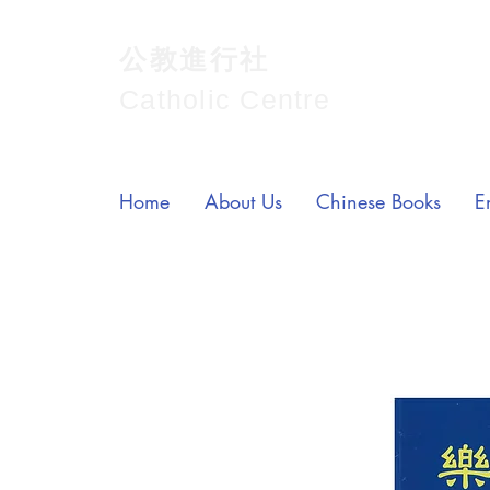
公教進行社
Catholic Centre
Home
About Us
Chinese Books
E