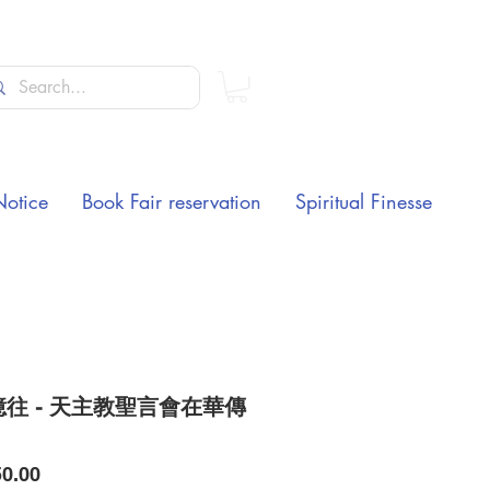
Notice
Book Fair reservation
Spiritual Finesse
往 - 天主教聖言會在華傳
Price
0.00