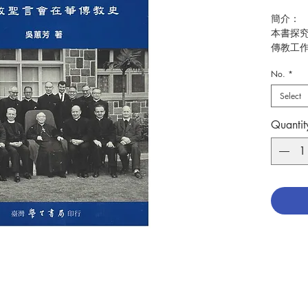
簡介：
本書探
傳教工
是188
No.
*
至194
年代傳承
Select
中，山
期，魯
Quantit
華人社
調適與
士面對
進行教
流通使
活與信
日抗戰
阻礙。
臺灣的
業化社
展，尤
現聖言
史意涵