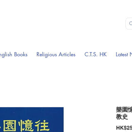
nglish Books
Religious Articles
C.T.S. HK
Latest 
樂園憶
教史
HK$25