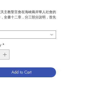
究天主教聖言會在海峽兩岸華人社會的
作，全書十二章，分三部分說明，首先
0至1900年代在山東奠基，其次是1920
0年代往河南拓展，最後是1950、1960
到臺灣，並持續至2000年以後。其
東部分重點有二，即聖言會在華傳教初
南傳教士與歐洲母會間之關連性；初入
y
*
會的傳教士實際面臨的文化衝激、生活
傳教困境。河南部分關注者三，即傳教
天災人禍不斷的華北民間社會，該如何
會工作及其相應成果；經由當地出版及
用的聖教年曆，觀察本地教友的日常生
Add to Cart
仰內涵；位於豫北的新鄉傳教區歷經對
、二次大戰、國共內戰影響下的成長與
臺灣部分涉及兩個面向，即聖言會在北
努力，特別是教會本地化及面對快速工
會中的角色扮演；聖言會在南臺灣的開
其是透過首批國籍會士的個人經歷，呈
會在海峽兩岸傳教工作的延續性及其歷
。