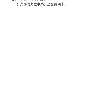
（一）光鹽幼兒故事系列全套共四十二
冊（幼兒十二冊、幼低十五冊和幼高十
五冊），適合3-6歲的幼兒閱讀。
（二）本故事系列配合幼稚園各級宗教
科課程，可作為該課程的輔助教材。
（三）透過生動、有趣的故事，使幼兒
學習友愛、寬恕、善良的美德，效法基
督愛主愛人的精神。
（四）幼兒如在初學階段得到良好的品
德培育，長大後必能發揮光與鹽的作
用，照亮和感染他身邊的人，使他們也
能感受到基督的愛。
Contact Us
（五）故事內容簡單，使幼兒容易明
白，懂得自行閱讀。
（六）透過家長篇，讓家長明白故事的
主旨，並鼓勵家長陪同幼兒一起閱讀，
Store Address
感受親自閱讀的樂趣。
編輯：天主教香港教區
Payment Method
教理委員會（幼稚園組）
香港天主教教友總會