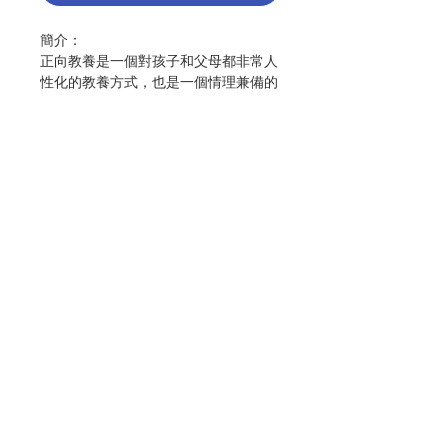
簡介：
正向教養是一個對孩子和父母都非常人
性化的教養方式，也是一個情理兼備的
教養方式。正向教養還有很多實用的工
具，協助父母應對不同的育兒狀況，不
只是空有理想。
本書作者潘穎文把將近20年的專業知識
和教養經驗，精煉成一本既有人情味又
實用的正向教養書。
Contact Us
在本書中，作者：
· 分享了9個正向教養的黃金法則，讓你
掌握正向教養中「尊重孩子，尊重自
Store Address
己，溫和且堅定」的理念。
· 教你洞悉8個思想陷阱所導致的育兒困
Payment Method
境，助你建立樂觀的思想。