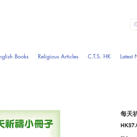
nglish Books
Religious Articles
C.T.S. HK
Latest 
每天
HK$7.