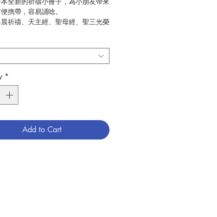
一本全新的祈禱小冊子，為小朋友帶來
方便擕帶，容易誦唸。
早晨祈禱、天主經、聖母經、聖三光榮
經、痛悔經、求護守天使、飯前經、飯
晚禱。
5cm x 5.5cm
劉婉雯
y
*
劉婉雯
4
2018.06
兒童宗教
9999003
Add to Cart