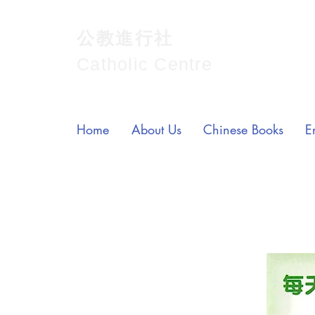
公教進行社
Catholic Centre
Home
About Us
Chinese Books
E