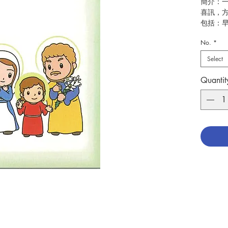
簡介：
喜訊，
包括：
經、信
No.
*
後經、
Size：8.
Select
作者：
Quantit
出版：
頁數：2
初版日期：
分類：
No. 340