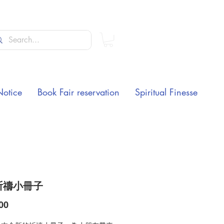
Notice
Book Fair reservation
Spiritual Finesse
祈禱小冊子
Price
00