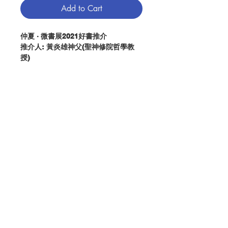
Add to Cart
仲夏 · 微書展2021好書推介
推介人: 黃炎雄神父(聖神修院哲學教
授)
推介文: (請點擊左圖)
推介影片：
(請點擊此處)
作者： Michel Gasnier O.P.
出版：清泉出版社
分類：傳記
出版日期： 2021.06
Contact Us
頁數：163
ISBN： 9789887940838
No. 3169999016
Store Address
Payment Method