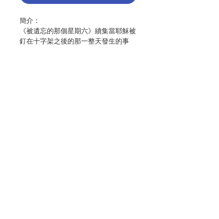
簡介：
《被遺忘的那個星期六》續集當耶穌被
釘在十字架之後的那一整天發生的事
情，聖經上記載的不多，穆宏志神父藉
由他豐富的聖經學知識和想像力，為我
們描述了那一天，即「被遺忘的那個星
期六」。那麼，接下來的那一天對於基
督徒來說，豈不是更重要、更關鍵的日
子：耶穌復活的日子。那麼那一天呢？
在聖經裡面，大多數都記載在四部福音
裡面。讀過新約聖經的人，翻開目錄，
Contact Us
可能就會產生一個疑問：為什麼關於耶
穌生平的記載，會有四部？為什麼這四
部內容很類似，但似乎有出入？現在用
ChatGPT可以得到很簡潔的答案：四
Store Address
部福音是以四個視角、四個不同的側重
點、四個讀者群，呈現耶穌的生平和事
蹟。可是，你有沒有在腦海中想像過，
Payment Method
這樣的四本書是如何誕生的？作者邀請
讀者發揮一點想像力，穿越時空，一起