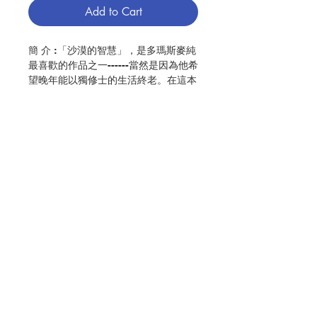
Add to Cart
簡 介 :「沙漠的智慧」，是多瑪斯麥純
最喜歡的作品之一------當然是因為他希
望晚年能以獨修士的生活終老。在這本
英譯的作品裏，他個人的語調、那種尊
敬而又不失幽默的筆觸，高度反映出他
個人的風格，這顯示麥純在翻譯這些古
代的語錄和比喻時，是怎樣地和四世紀
這些基督徒教父，這些在近東的沙漠，
過看獨處、靜默和默觀生活的充滿傳奇
性的作者認同。
Contact Us
作 者 :多瑪斯‧麥純 (Thomas Merton)
頁 數 :80
Store Address
ISBN:9789627096535
No. 3106009147
Payment Method