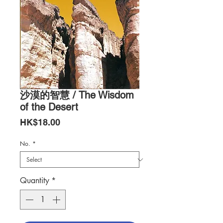
沙漠的智慧 / The Wisdom
of the Desert
Price
HK$18.00
No.
*
Quantity
*