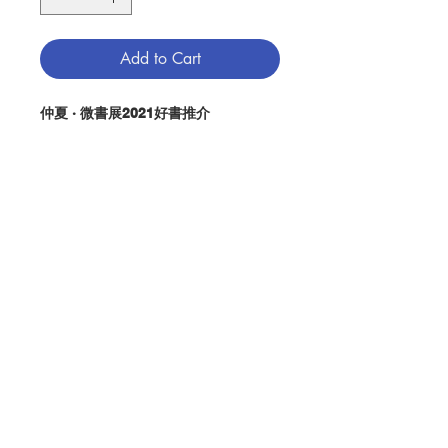
Add to Cart
仲夏 · 微書展2021好書推介
推介人: 耶穌會士嘉理陵神父
推介文: (請點擊左圖)
推介影片：
(請點擊此處)
簡介：
為何這人可望被宣為聖？耶穌會第二十
八屆總會長伯多祿．阿魯伯重建耶穌
Contact Us
會，為我們這個時代重鑄依納爵靈修。
他是日本帝國的一名囚犯；是原子彈投
下廣島縣時，立刻便作出回應的人；是
Store Address
提倡天主教社會公義的先鋒；是耶穌會
難民服務的始創人；是梵蒂岡第二屆大
公會議塑造了他的心思。
Payment Method
宗教圈子以外，沒有多少人認識阿魯伯