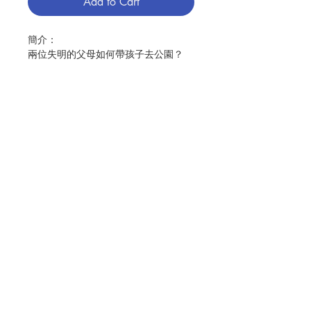
Add to Cart
簡介：
兩位失明的父母如何帶孩子去公園？
聾啞父母如何知道他們的孩子在夜間哭
泣？
一位患有侏儒症的母親帶著孩子走在街
上，會受什麼樣的對待？
作者伊麗莎•赫爾懷上她的第一個孩子
時，和大多數準父母一樣，她既興奮又
Contact Us
緊張。但作為一位患有罕見疾病的身障
人士，情況變得複雜。她想知道：懷孕
會不會太難了？人們會評判我嗎？養育
Store Address
子女我應付得來嗎？超過百分之十五的
澳洲家庭父母為身心障礙人士，但他們
的故事很少被分享，他們的經歷幾乎從
Payment Method
未反映在育兒文獻中。他們面對的是不
受祝福的反應，沒說出口的批判，拐彎