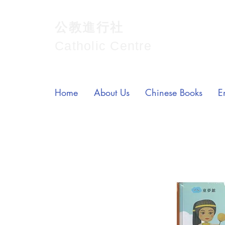
公教進行社
Catholic Centre
Home
About Us
Chinese Books
E