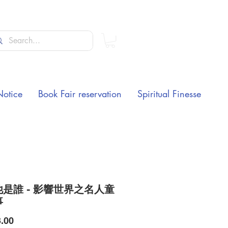
Notice
Book Fair reservation
Spiritual Finesse
是誰 - 影響世界之名人童
事
Price
.00