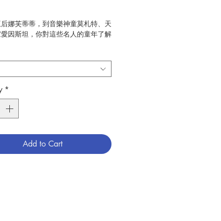
王后娜芙蒂蒂，到音樂神童莫札特、天
家愛因斯坦，你對這些名人的童年了解
？
25位世界名人，用可愛的插圖和童
的線索提示，你猜得出他們是誰嗎？翻
，答案等你來揭曉！
y
*
ra Texlova, Tomas Tuma
mas Tuma
穆允宜
童夢館
Add to Cart
：2022年11月
7
兒童圖書
713375875017
3096020