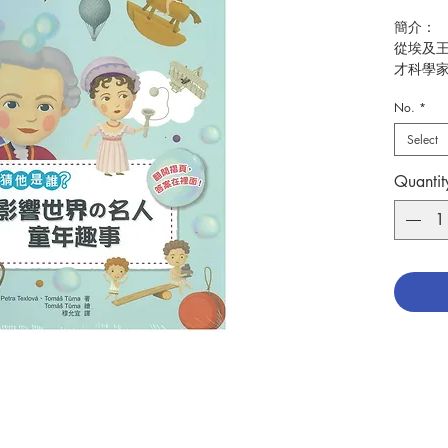
簡介：
從埃及
才科學
多少呢
No.
*
本書精選
Select
年時代
開摺頁
Quantit
作者：Pet
繪者：To
譯者：
出版：
出版日期
頁數：4
分類：
ISBN：4
No. 318