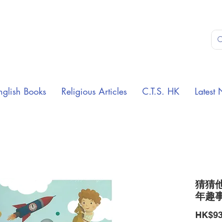
nglish Books
Religious Articles
C.T.S. HK
Latest 
猜猜他
年趣
HK$93