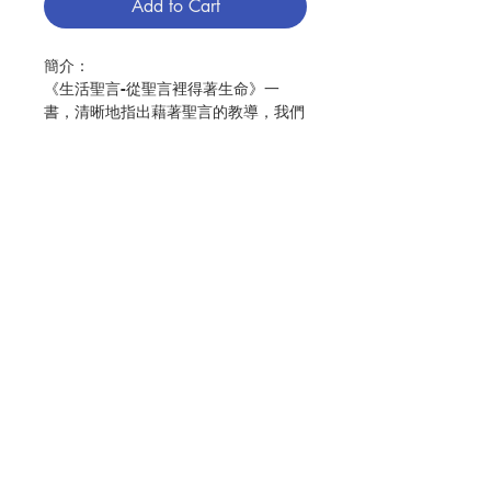
Add to Cart
簡介：
《生活聖言-從聖言裡得著生命》一
書，清晰地指出藉著聖言的教導，我們
學習如何用心聆聽天主的話，並在日常
生活中，學習如何回應天主的話。當我
們真正讓聖言在心中生根，聖言將會成
為我們每一位基督信徒生命的光，光照
我們選擇天主的旨意去生活。
讓我們善用此書，透過閱讀、聆聽、加
Contact Us
以實踐，學以致用；並讓聖言幫助我們
更加親近天主，與主相通。在這瞬息萬
變的世代，我們容易迷失方向。如果讓
聖言指導生活，讓生活印證聖言，我們
Store Address
的信仰當有所深化，生活將會逐漸改
變，不斷更新！
Payment Method
作者：盧嘉勒
譯者：新城出版社翻譯小組