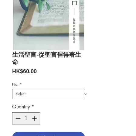
生活聖言-從聖言裡得著生
命
Price
HK$60.00
No.
*
Quantity
*