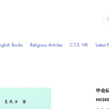
nglish Books
Religious Articles
C.T.S. HK
Latest 
申命
HK$68