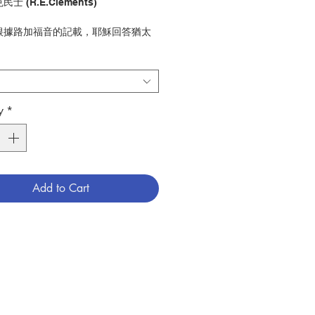
克民士 (R.E.Clements)
: 根據路加福音的記載，耶穌回答猶太
要永生，應「全心、全靈、全力、全意
、你的天主：並愛人如你自己。」申命
教訓，也是舊約所有命令的核心，也是
調的子民對天主的正確想法。 申命
者認為，即使是君王，也應該昤時閱讀
y
*
此書，才能管理好自己的生活和國家的
本書《申命紀析論》的作者克民士，
作了深入的研究，相信可以幫助我們閱
對教友如此重要的書。
Add to Cart
香港公教真理學會
52
 聖經
789628417834
6009145