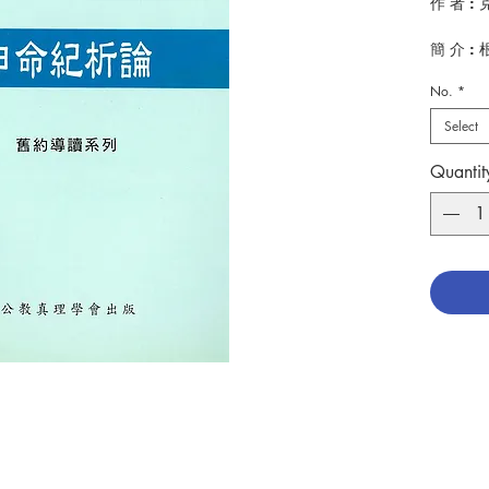
作 者 : 
簡 介 
經師說
No.
*
愛上主
紀這段
Select
經書所強
紀的作
Quantit
和默想
事務。 
對此書
讀這部
出 版：
頁 數 : 1
分 類 :
ISBN:9
No. 301