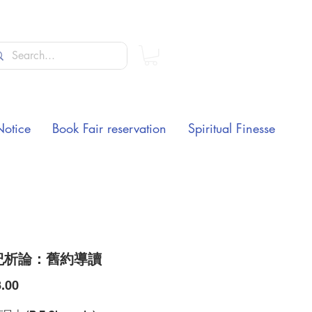
Notice
Book Fair reservation
Spiritual Finesse
紀析論：舊約導讀
Price
.00