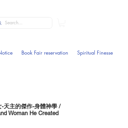
Notice
Book Fair reservation
Spiritual Finesse
-天主的傑作-身體神學 /
nd Woman He Created