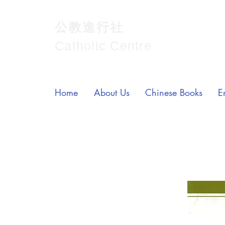
公教進行社
Catholic Centre
Home
About Us
Chinese Books
E