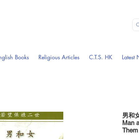
nglish Books
Religious Articles
C.T.S. HK
Latest 
男和女
Man a
Them