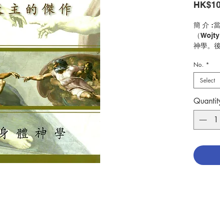
HK$10
簡 介 
（Woj
神學。
課題講
No.
*
《身體
生的代
Select
貢獻。
但本書
Quantit
原味地
旋律是
人，一
此奉獻
合象徵且
劃。」
獨特的
「三位
姻」及
（Mich
了本書