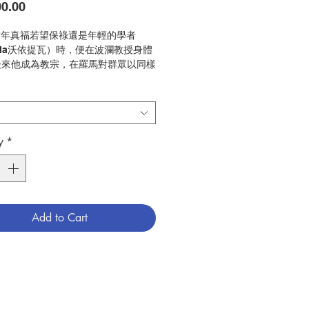
Price
0.00
:當年真福若望保祿還是年輕的學者
tyla沃依提瓦）時，便在波瀾教授身體
後來他成為教宗，在羅馬對群眾以同樣
道。有人將他的講道詞結集成書，簡稱
神學》。此書漸受歡迎，不但成為他一
表作，也是他對教會傳統道理最突出的
市面雖有一些簡介《身體神學》的書，
卻將講道詞譯成中文，讓讀者得以原汁
y
*
細嚼。身體神學就像一部交響曲，其主
：「三位一體的天主照自己的肖像造了
男一女，男女的身體是愛的聖事，是彼
的聖事，男女以身以靈彼此的交付和結
完成天主的計劃 ─ 愛和生命的計
Add to Cart
本書作者在聖十字若望的引導下，提出
釋經思路，將三個奧秘融合為一，即：
一體的天主」、「基督和教會的神妙婚
「男女身體的聖事性」。米高華斯德
ael Waldstein）教授豐富的導言說出
作者的哲學思路，真是錦上添花，這不