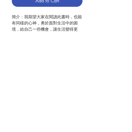
Add to Cart
簡介：我期望大家在閱讀此書時，也能
有同樣的心神，勇於面對生活中的困
境，給自己一些機會，讓生活變得更
好。
──天主教遣使會中華省會長 谷聲野神
父
作者遺孀雅美莉․奧撒南(Amélie
Ozanam)以一種純樸卻動人的風格，
帶領我們經歷她丈夫在回歸上主的旅程
中，所遭受的身心痛苦。本書對所有經
Contact Us
歷相同痛苦的人，表達出敬意與感同身
受，並且誠摯地盼望他們能得到所需要
的恩寵。
Store Address
──亞明․他拉茲(Amin A. de Tarrazi)
奧撒南列品特派員兼第十二任國際總會
長
Payment Method
真福奧撒南終身以基督徒的承諾和關懷