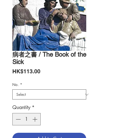
病者之書 / The Book of the
Sick
Price
HK$113.00
No.
*
Quantity
*