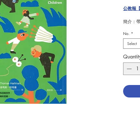
公教報
簡介：
個人都
No.
*
世界上
祂住在
Select
神知道
祂會聽
Quantit
神會不
我可以
神為什
我的寵
深入淺
從孩子
信仰與
哈特曼
旅程」
一大堆
「對話
我尋找