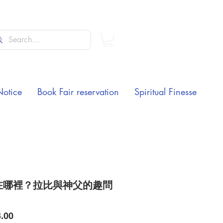
Notice
Book Fair reservation
Spiritual Finesse
在哪裡？拉比與神父的趣問
Price
.00