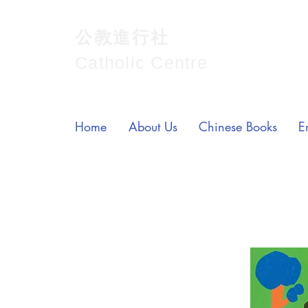
公教進行社
Catholic Centre
Home
About Us
Chinese Books
E