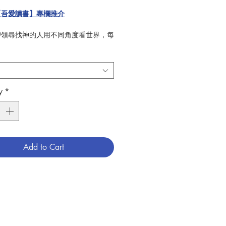
【吾愛讀書】專欄推介
帶領尋找神的人用不同角度看世界，每
能找到豁然開朗的答案。
真的有神嗎
？
哪裡、長什麼樣子呢
？
我在想什麼嗎
？
我說話嗎
？
y
*
會懲罰人
？
對神生氣嗎
？
麼讓我們生病受苦呢
？
物過世後會上天堂嗎
？
Add to Cart
出的「宗教素養教育」必備入門，
的觀點和角度出發，彙整成長階段對於
生命常見的
17
種疑惑。吉爾曼拉比與
神父認為「人生是一趟沒有標準答案的
，他們不喜歡嚴肅無趣的說教，或搬出
高深的理論，而是鼓勵以「提問」和
」的方式思索生命的意義。希望陪伴你
神、親近神，用更寬廣的角度看世界，