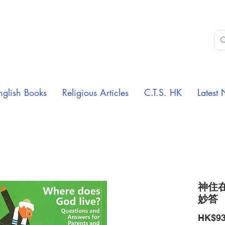
nglish Books
Religious Articles
C.T.S. HK
Latest 
神住
妙答
HK$93