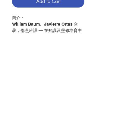
Add to Cart
簡介：
William Baum、Javierre Ortas 合
著，邵燕玲譯
—
在知識及靈修培育中
的童貞瑪利亞
劉晉平
—
信仰意識與其典範聖母瑪利
亞，教會對聖母信理及瑪利亞信仰意識
的省思
陳安道
—
「痛苦聖母」之靈修反省
Contact Us
戎利娜
—
亂世中為天地立心、為蒼生
立命者，認識聖經中的先知
Store Address
Corrine L. Carvalho著，活水小組編
譯
—
《厄則克耳先知書》導論
Payment Method
王振江
—
「Ruah-風」在舊約的啟示
模式