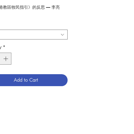
香港教區牧民指引》的反思 — 李亮
聖事在入門聖事中的位置 — 吳智勳
實《香港教區入門聖事牧民指引》中
及少年入門聖事」的按常規次序組織
」看培育兒童 / 少年信仰的新契
y
*
楊玉蓮
學與入門聖事 — 丘建峰
傅油及照顧病人牧民指引的反思 — 麥
Add to Cart
無原罪主教座堂跟從《香港教區牧民指
 — 陳維業
「香港教區入門聖事、彌撒及聖體聖
悔聖事、病人傅油及照顧病人、殯葬禮
」與聖事牧靈 — 羅國輝 / 翟鳳玲