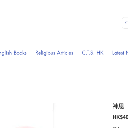
nglish Books
Religious Articles
C.T.S. HK
Latest 
神思
HK$40