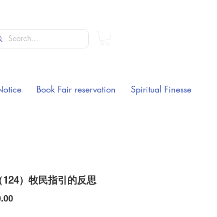
Notice
Book Fair reservation
Spiritual Finesse
（124）牧民指引的反思
Price
.00