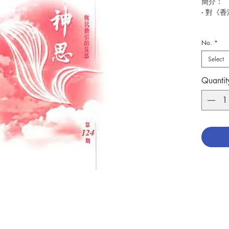
簡介：
· 對《
· 堅振
No.
*
· 從落
Select
「兒童
「主日學
Quantit
機 — 
· 主日
· 病人
嘉欣
· 聖母
引》現況
· 淺談
事、懺
牧民指引