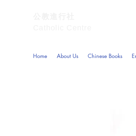
公教進行社
Catholic Centre
Home
About Us
Chinese Books
E