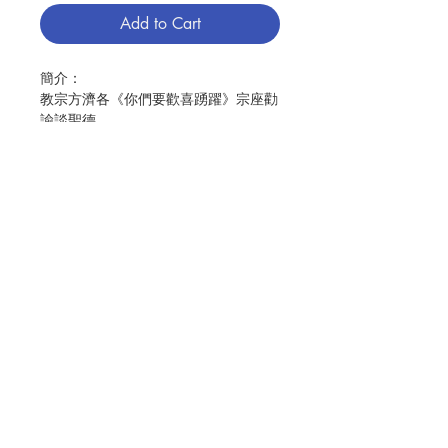
Add to Cart
簡介：
教宗方濟各《你們要歡喜踴躍》宗座勸
諭談聖德
— 吳智勳
聖人驅魔對現代人的啟示
— 黃錦文
聖樂峰修士對現代世界（教會）的啟迪
— 神樂院修士
Contact Us
聖保祿六世對現代教會及現代世界的影
響
Store Address
— 林瑞琪
從伯多祿 · 阿魯伯到愛的根源
Payment Method
— 林淑恆、譚宇平