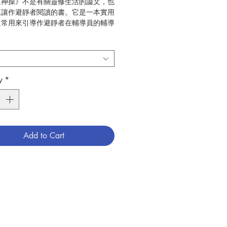
《神操》不是有關靈修生活的論文，也
來讓作避靜者閱讀的書。它是一本實用
通常用來引導作避靜者在輔導員的輔導
行操練，主要目的是在培養祈禱的經
而，讀《神操》真正的益處是來自實際
中所建議的操練。這本新版的聖依納爵
》，附加了〈導言〉、〈註釋〉，是為
、作神操和研究神操者所編的一本豐富
y
*
參考書。作完神操之後，再研讀依納爵
》，對作神操者而言，可大量加深神操
的祈禱經驗及靈修成效。領神操者也會
手邊同時擁有《神操》正文及附有重要
書，在帶領上會更方便。祈願這書的編
Add to Cart
使領神操的人與作神操的人，都得到祈
的深化與益處。
剛斯（George E. Ganss, S.J.）
光啟文化事業
靈修、教友生活
11.08
04
9789575467074