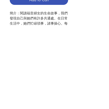
簡介：閱讀福音婦女的生命故事，我們
發現自己與她們有許多共通處。在日常
生活中，她們忙碌瑣事，諸事操心。每
一位都是有血有肉、美德與缺點兼具的
女性。我們看到她們急躁、嫉妒和挫敗
的樣子，但更目睹她們充滿力量、信
實、勇敢、順從、溫柔、耐心和深具同
情心的特質。讓我們踏上閱讀的旅程，
認出天主如何在她們的生活中施行救
恩，也將同樣地在我們的生活惠賜恩
寵。福音的婦女們見證了在痛苦中充滿
Contact Us
勇氣、在絕望中堅持希望，因為耶穌進
入並提升了她們的生命，使她們找到活
力和希望。她們是我們信仰的芳表，也
Store Address
是生活中的榜樣。
作者：斯德望·賓次
Payment Method
出版：聞道
/
樂仁
聯合出版
頁數：250