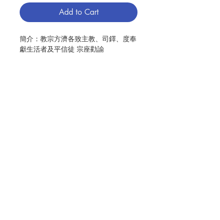
Add to Cart
簡介：教宗方濟各致主教、司鐸、度奉
獻生活者及平信徒 宗座勸諭
作者：教宗方濟各
出版：天主教香港教區-公教報
分類：教會叢書
頁數：254
ISBN : 9789881908360
No. 3073036008
Contact Us
Store Address
Payment Method