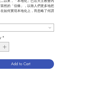
梵二以來，「本地化」已在天主教會內
所當然的「信條」，以致人們更多地把
中在如何實現本地化上，而忽略了何謂
」這個根本的問題 。福音和文化到
怎樣的關係？二者又如何相遇？假如對
理解有偏差，便會導致偏差的信仰實
研究顯示 ，「inculturation」(進
)往往被片面地理解為「福音的文化
y
*
而沒有表達出本地化的全義。事實上，
為核心的基督信仰傳統也是天主子民特
種文化，當基督信仰與文化相遇時，不
要文化化，文化也要福音化。因此，本
應該用福音與文化的「互化」
Add to Cart
rculturation)來表示。如此之互化的原
啟示本身。透過啟示，我們發現，本地
礎是詮釋，因為只有藉著詮釋，福音才
解。但由於文化中的人已經有其特有的
式，我們便需要與影響其理解方式的文
對話。一旦對方理解和接受福音，便會
有的方式將之生活和表達出來。這種表
個層面：教會性的禮儀層面、社會性的
面和個人性的靈修層面。本書旨在系統