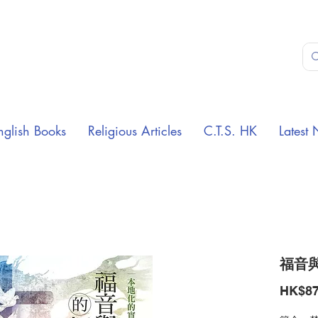
nglish Books
Religious Articles
C.T.S. HK
Latest 
福音
HK$87