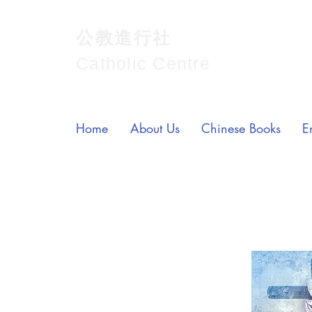
公教進行社
Catholic Centre
Home
About Us
Chinese Books
E