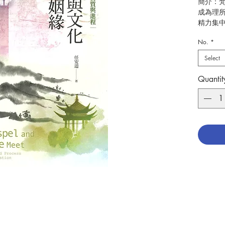
簡介：
成為理
精力集
「本地化
No.
*
底該有
此問題
Select
踐。本書的
入文化
Quantit
化」，
以福音
有的一
僅福音
地化更
(inte
型，是
化的基
能被理
理解方
化傳統
以其特
達有三
生活層