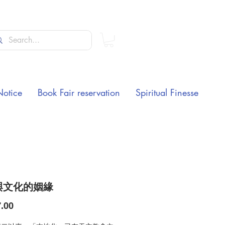
Notice
Book Fair reservation
Spiritual Finesse
與文化的姻緣
Price
.00