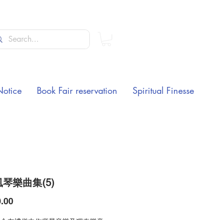
Notice
Book Fair reservation
Spiritual Finesse
琴樂曲集(5)
Price
.00