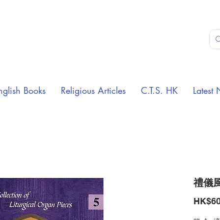
nglish Books
Religious Articles
C.T.S. HK
Latest 
禮儀風
HK$60