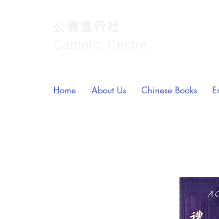
公教進行社
Catholic Centre
Home
About Us
Chinese Books
E