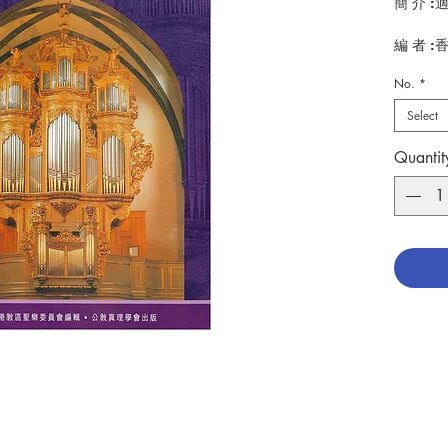
簡 介 
編 者 
頁 數 :6
No.
*
分 類 :
ISBN:9
Select
No. 321
Quantit