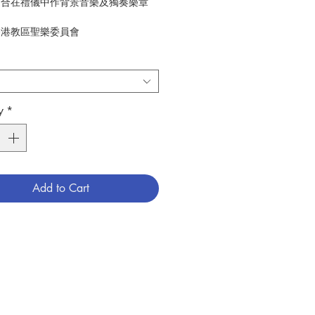
:適合在禮儀中作背景音樂及獨奏樂章
:香港教區聖樂委員會
0
音樂
789628909049
6009139
y
*
Add to Cart